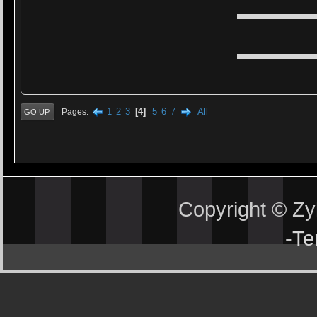
▬▬▬▬▬
▬▬▬▬▬
1
2
3
4
5
6
7
All
Pages
GO UP
Copyright © Z
-
Te